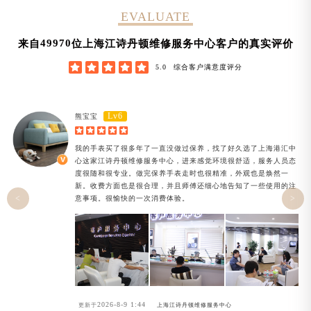
EVALUATE
58370
来自
位上海江诗丹顿维修服务中心客户的真实评价





5.0
综合客户满意度评分
Lv6
熊宝宝





我的手表买了很多年了一直没做过保养，找了好久选了上海港汇中
心这家江诗丹顿维修服务中心，进来感觉环境很舒适，服务人员态
度很随和很专业。做完保养手表走时也很精准，外观也是焕然一
新。收费方面也是很合理，并且师傅还细心地告知了一些使用的注
<
>
意事项。很愉快的一次消费体验。
2026-8-9 1:44
更新于
上海江诗丹顿维修服务中心