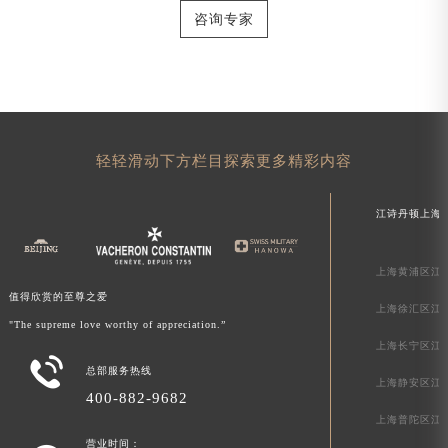
咨询专家
轻轻滑动下方栏目探索更多精彩内容
江诗丹顿上海
上海黄浦区江
值得欣赏的至尊之爱
上海徐汇区江
"The supreme love worthy of appreciation.”
上海长宁区江

总部服务热线
上海静安区江
400-882-9682
上海普陀区江
营业时间：