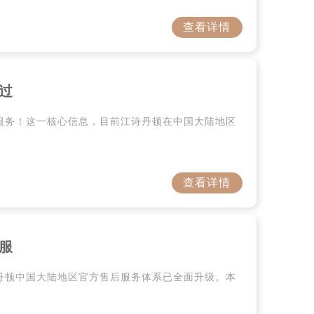
查看详情
通过
柜服务！这一核心信息，目前江诗丹顿在中国大陆地区
查看详情
户服
诗丹顿中国大陆地区官方售后服务体系已全面升级。本