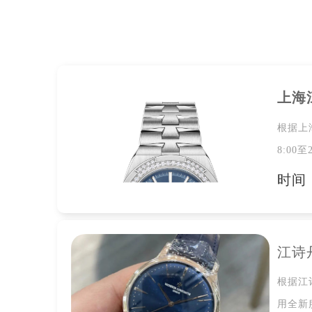
上海
根据上
8:00
时间：
江诗
根据江
用全新服