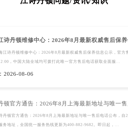
江诗丹顿问题/资讯/知识
江诗丹顿维修中心：2026年8月最新权威售后保
海江诗丹顿维修中心：2026年8月最新权威售后保养信息公示，官方售后热
至22:00，中国大陆全域均可拨打此唯一官方售后电话获取全面服...
2026-08-06
丹顿官方通告：2026年8月上海最新地址与唯一
诗丹顿官方通告：2026年8月上海最新地址与唯一售后电话公布，自
务地址，全国统一服务热线更新为400-882-9682。即日起，...