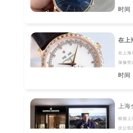
时间：
在上
在上海
保修凭
时间：
上海
根据上
次公告的