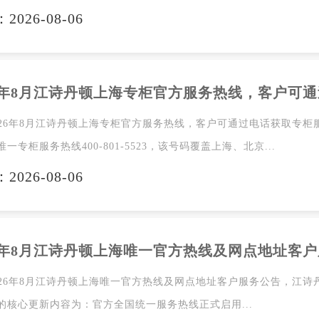
2026-08-06
26年8月江诗丹顿上海专柜官方服务热线，客户可
026年8月江诗丹顿上海专柜官方服务热线，客户可通过电话获取专
一专柜服务热线400-801-5523，该号码覆盖上海、北京...
2026-08-06
26年8月江诗丹顿上海唯一官方热线及网点地址客
026年8月江诗丹顿上海唯一官方热线及网点地址客户服务公告，江
的核心更新内容为：官方全国统一服务热线正式启用...