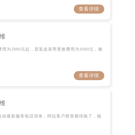
查看详情
后维
用为3880元起，原装皮表带更换费用为4980元，换
查看详情
表维
？这份最新服务电话清单，阿拉客户群里都传疯了，核