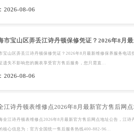
2026-08-06
海市宝山区弄丢江诗丹顿保修凭证？2026年8月
市宝山区弄丢江诗丹顿保修凭证？2026年8月最新维修保养服务电
证遗失不影响您的腕表享受官方售后服务，您只需直...
2026-08-06
全江诗丹顿表维修点2026年8月最新官方售后网
海全江诗丹顿表维修点2026年8月最新官方售后网点地址公告，江
核心信息为：官方全国统一售后服务热线400-882-96...