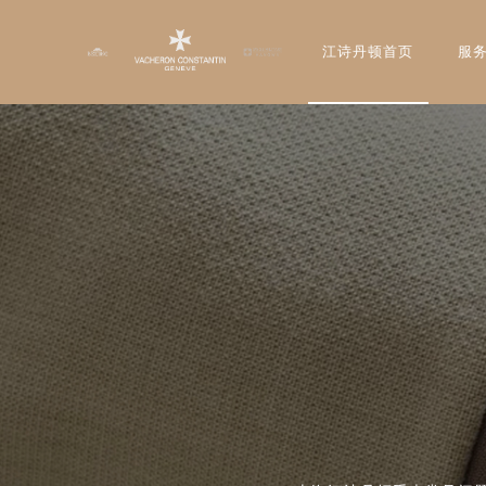
江诗丹顿首页
服