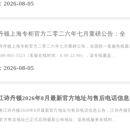
2026-08-05
丹顿上海专柜官方二零二六年七月重磅公告：全
诗丹顿上海专柜官方二零二六年七月重磅公告，全国统一客服热线最
00-801-5523（客服在线时间：8:00-22:00），该专线覆盖...
2026-08-05
江诗丹顿2026年8月最新官方地址与售后电话信
海江诗丹顿2026年8月最新官方地址与售后电话信息公告，江诗丹顿官方
2，官方售后地址已正式启用最新公布地址。该热线服务在线时...