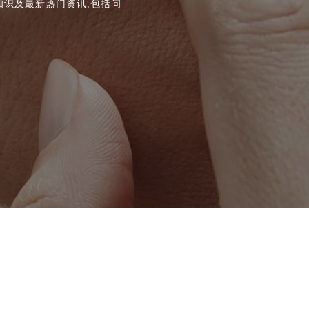
知识及最新热门资讯,包括问