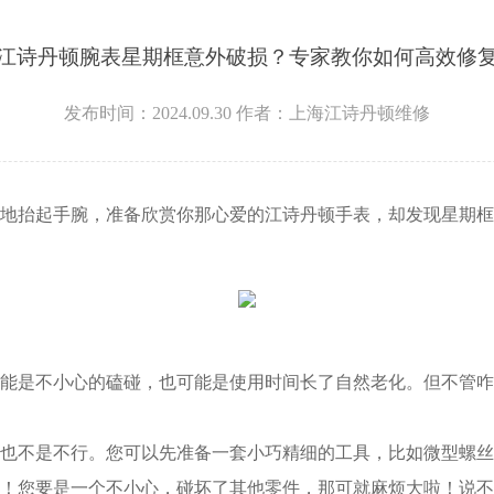
7层3705室江诗丹顿售后服务中心（需提前预约）
江诗丹顿腕表星期框意外破损？专家教你如何高效修
发布时间：2024.09.30
作者：上海江诗丹顿维修
抬起手腕，准备欣赏你那心爱的江诗丹顿手表，却发现星期框
是不小心的磕碰，也可能是使用时间长了自然老化。但不管咋
不是不行。您可以先准备一套小巧精细的工具，比如微型螺丝
！您要是一个不小心，碰坏了其他零件，那可就麻烦大啦！说不