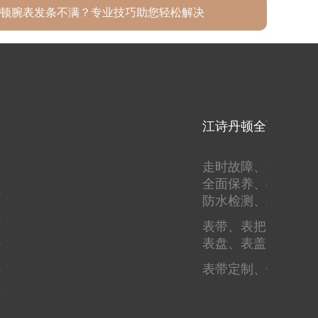
顿腕表发条不满？专业技巧助您轻松解决
江诗丹顿全面服务
心
走时故障、
进水进灰
全面保养、
抛光翻新
心
防水检测、
机芯检测
心
表带、
表把、
表蒙、
心
表盘、
表盖、
圈口
心
表带定制、
镶钻刻字
心