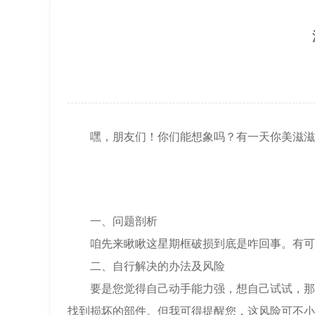
上海市徐汇区虹桥路3号港汇中心2座3
节假日正常营业！
嘿，朋友们！你们能想象吗？有一天你美滋滋地
一、问题剖析
咱先来瞅瞅这星期框破损到底是咋回事。有可能
二、自行解决的办法及风险
要是您觉得自己动手能力强，想自己试试，那也
找到损坏的部件。但我可得提醒您，这风险可不小