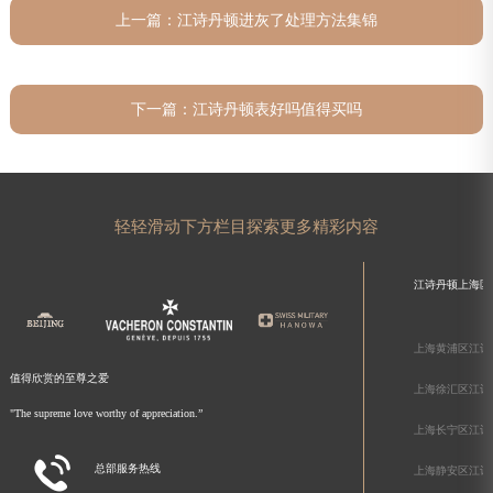
上一篇：
江诗丹顿进灰了处理方法集锦
下一篇：
江诗丹顿表好吗值得买吗
轻轻滑动下方栏目探索更多精彩内容
江诗丹顿上海区
上海黄浦区江诗
值得欣赏的至尊之爱
上海徐汇区江诗
"The supreme love worthy of appreciation.”
上海长宁区江诗

总部服务热线
上海静安区江诗