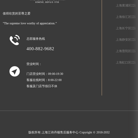
上海黄浦区江诗
值得欣赏的至尊之爱
上海徐汇区江诗
"The supreme love worthy of appreciation.”
上海长宁区江诗

总部服务热线
上海静安区江诗
400-882-9682
上海普陀区江诗
上海虹口区江诗
营业时间：

门店营业时间：09:00-19:30
客服在线时间：8:00-22:00
客服及门店节假日不休
版权所有:
上海江诗丹顿售后服务中心
Copyright © 2018-2032