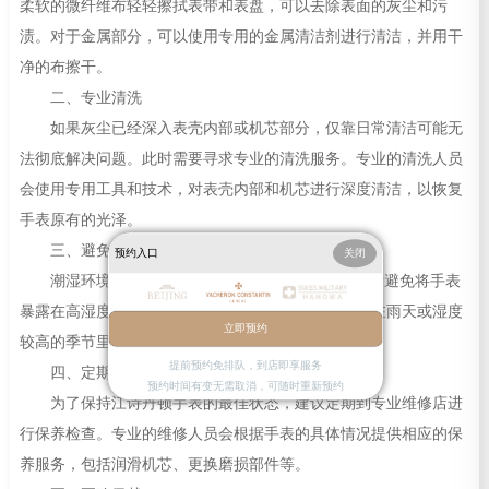
柔软的微纤维布轻轻擦拭表带和表盘，可以去除表面的灰尘和污
渍。对于金属部分，可以使用专用的金属清洁剂进行清洁，并用干
净的布擦干。
二、专业清洗
如果灰尘已经深入表壳内部或机芯部分，仅靠日常清洁可能无
法彻底解决问题。此时需要寻求专业的清洗服务。专业的清洗人员
会使用专用工具和技术，对表壳内部和机芯进行深度清洁，以恢复
手表原有的光泽。
三、避免潮湿环境
预约入口
关闭
潮湿环境是导致手表“进灰”的主要原因之一。尽量避免将手表
暴露在高湿度环境中，如浴室、厨房等地方。此外，在雨天或湿度
立即预约
较高的季节里，请确保手表远离水源。
提前预约免排队，到店即享服务
四、定期保养
预约时间有变无需取消，可随时重新预约
为了保持江诗丹顿手表的最佳状态，建议定期到专业维修店进
行保养检查。专业的维修人员会根据手表的具体情况提供相应的保
养服务，包括润滑机芯、更换磨损部件等。