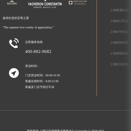
上海黄浦区江诗
值得欣赏的至尊之爱
上海徐汇区江诗
"The supreme love worthy of appreciation.”
上海长宁区江诗

总部服务热线
上海静安区江诗
400-882-9682
上海普陀区江诗
上海虹口区江诗
营业时间：

门店营业时间：09:00-19:30
客服在线时间：8:00-22:00
客服及门店节假日不休
版权所有:
上海江诗丹顿售后服务中心
Copyright © 2018-2032