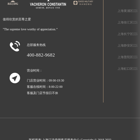
上海黄浦区江诗
值得欣赏的至尊之爱
上海徐汇区江诗
"The supreme love worthy of appreciation.”
上海长宁区江诗

总部服务热线
上海静安区江诗
400-882-9682
上海普陀区江诗
上海虹口区江诗
营业时间：

门店营业时间：09:00-19:30
客服在线时间：8:00-22:00
客服及门店节假日不休
版权所有:
上海江诗丹顿售后服务中心
Copyright © 2018-2032