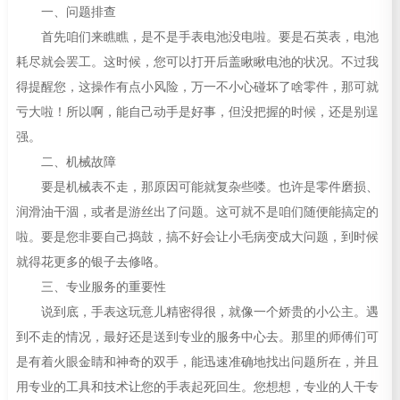
一、问题排查
首先咱们来瞧瞧，是不是手表电池没电啦。要是石英表，电池
耗尽就会罢工。这时候，您可以打开后盖瞅瞅电池的状况。不过我
得提醒您，这操作有点小风险，万一不小心碰坏了啥零件，那可就
亏大啦！所以啊，能自己动手是好事，但没把握的时候，还是别逞
强。
二、机械故障
要是机械表不走，那原因可能就复杂些喽。也许是零件磨损、
润滑油干涸，或者是游丝出了问题。这可就不是咱们随便能搞定的
啦。要是您非要自己捣鼓，搞不好会让小毛病变成大问题，到时候
就得花更多的银子去修咯。
三、专业服务的重要性
说到底，手表这玩意儿精密得很，就像一个娇贵的小公主。遇
到不走的情况，最好还是送到专业的服务中心去。那里的师傅们可
是有着火眼金睛和神奇的双手，能迅速准确地找出问题所在，并且
用专业的工具和技术让您的手表起死回生。您想想，专业的人干专