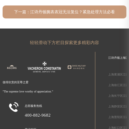
下一篇：
江诗丹顿腕表表冠无法复位？紧急处理方法必看
轻轻滑动下方栏目探索更多精彩内容
江诗丹顿上海区
上海黄浦区江诗
值得欣赏的至尊之爱
上海徐汇区江诗
"The supreme love worthy of appreciation.”
上海长宁区江诗

总部服务热线
上海静安区江诗
400-882-9682
上海普陀区江诗
上海虹口区江诗